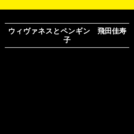
北斎さん、引っ越してきた人の長屋生活を配信中
ウィヴァネスとペンギン 飛田佳寿
子